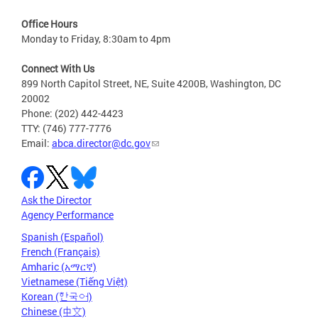
Office Hours
Monday to Friday, 8:30am to 4pm
Connect With Us
899 North Capitol Street, NE, Suite 4200B, Washington, DC
20002
Phone: (202) 442-4423
TTY: (746) 777-7776
Email:
abca.director@dc.gov
Ask the Director
Agency Performance
Spanish (Español)
French (Français)
Amharic (አማርኛ)
Vietnamese (Tiếng Việt)
Korean (한국어)
Chinese (中文)