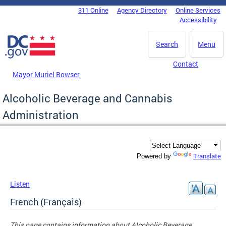
Skip to main content
311 Online
Agency Directory
Online Services
DC Agency Top Menu
Accessibility
Search
Menu
Contact
Mayor Muriel Bowser
Alcoholic Beverage and Cannabis
Administration
Translate
Powered by
Listen
French (Français)
This page contains information about Alcoholic Beverage