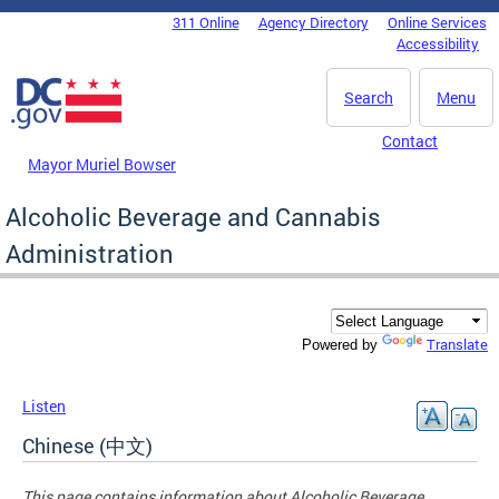
Skip to main content
311 Online
Agency Directory
Online Services
DC Agency Top Menu
Accessibility
Search
Menu
Contact
Mayor Muriel Bowser
Alcoholic Beverage and Cannabis
Administration
Translate
Powered by
Listen
Chinese (中文)
This page contains information about
Alcoholic Beverage