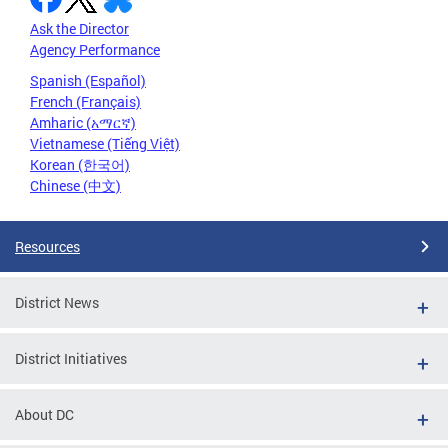
Ask the Director
Agency Performance
Spanish (Español)
French (Français)
Amharic (አማርኛ)
Vietnamese (Tiếng Việt)
Korean (한국어)
Chinese (中文)
Resources
District News
District Initiatives
About DC