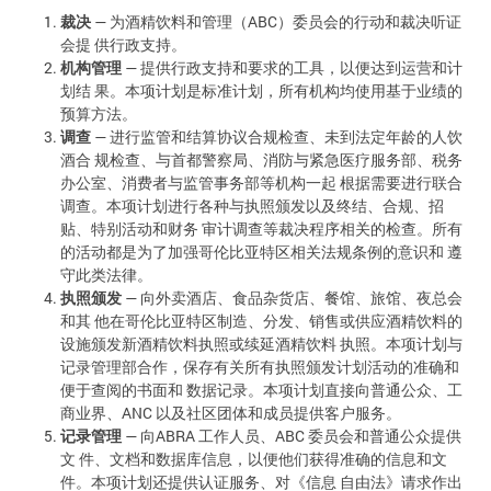
裁决
— 为酒精饮料和管理（ABC）委员会的行动和裁决听证
会提 供行政支持。
机构管理
— 提供行政支持和要求的工具，以便达到运营和计
划结 果。本项计划是标准计划，所有机构均使用基于业绩的
预算方法。
调查
— 进行监管和结算协议合规检查、未到法定年龄的人饮
酒合 规检查、与首都警察局、消防与紧急医疗服务部、税务
办公室、消费者与监管事务部等机构一起 根据需要进行联合
调查。本项计划进行各种与执照颁发以及终结、合规、招
贴、特别活动和财务 审计调查等裁决程序相关的检查。所有
的活动都是为了加强哥伦比亚特区相关法规条例的意识和 遵
守此类法律。
执照颁发
— 向外卖酒店、食品杂货店、餐馆、旅馆、夜总会
和其 他在哥伦比亚特区制造、分发、销售或供应酒精饮料的
设施颁发新酒精饮料执照或续延酒精饮料 执照。本项计划与
记录管理部合作，保存有关所有执照颁发计划活动的准确和
便于查阅的书面和 数据记录。本项计划直接向普通公众、工
商业界、ANC 以及社区团体和成员提供客户服务。
记录管理
— 向ABRA 工作人员、ABC 委员会和普通公众提供
文 件、文档和数据库信息，以便他们获得准确的信息和文
件。本项计划还提供认证服务、对《信息 自由法》请求作出