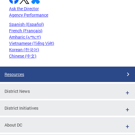
Ask the Director
Agency Performance
Spanish (Español)
French (Français)
Amharic (አማርኛ)
Vietnamese (Tiếng Việt)
Korean (한국어)
Chinese (中文)
Resources
District News
District Initiatives
About DC