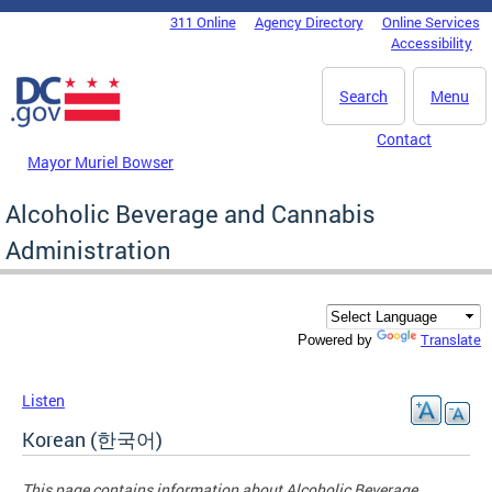
Skip to main content
311 Online
Agency Directory
Online Services
DC Agency Top Menu
Accessibility
Search
Menu
Contact
Mayor Muriel Bowser
Alcoholic Beverage and Cannabis
Administration
Translate
Powered by
Listen
Korean (한국어)
This page contains information about
Alcoholic Beverage