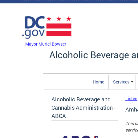
Skip to main content
DC Agency Top Menu
Mayor Muriel Bowser
Alcoholic Beverage a
Home
Services
Alcoholic Beverage and
Listen
Cannabis Administration -
Amha
ABCA
This p
servic