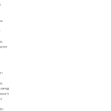
ች
ና
ቀሙ
ና
ር
ረሱ
አሰጣጥ
ጥ፣
፣
ደስ
 በቀላል
 በመሆን
እና
ኛ፣