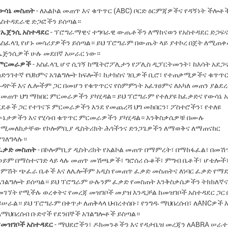
ውሳኔ መስጠት
- ለአልኮል መጠጥ እና ቁጥጥር (ABC) ቦርድ ዕርምጃዎችና የዳኝነት ችሎቶ
አስተዳደራዊ ድጋፎችን ይሰጣል።
የኤጀንሲ አስተዳደር
- ፕሮግራማዊና ተግባራዊ ውጤቶችን ለማከናወን የአስተዳደር ድጋፍ
አስፈላጊ የሆኑ መሳሪያዎችን ይሰጣል። ይህ ፕሮግራም በውጤት ላይ ያተኮረ በጀት ለሚጠ
ኤጅንሲዎች ሁሉ መደበኛ አሠራር ነው።
ምርመራዎች
- አስፈላጊ ሆኖ ሲገኝ ከሜትሮፖሊታን የፖሊስ ዲፓርትመንት፣ ከእሳት አደጋ
ከድንገተኛ የህክምና አገልግሎት ክፍሎች፣ ከታክስና ገቢዎች ቢሮ፣ የተጠቃሚዎችና ቁጥጥ
ጉዳዮች እና ሌሎችም ጋር በመሆን የቁጥጥርና የስምምነት አፈፃፀምና ለአካለ መጠን ያልደ
የመጠጥ ህግ ማክበር ምርመራዎችን ያካሂዳል። ይህ ፕሮግራም የተለያዩ ከፈቃድና የውሳኔ 
ሂደቶች ጋር የተገናኙ ምርመራዎችን እንደ የመጨረሻ ህግ መከበርን፣ ፖስተሮችን፣ የተለዩ
ሁኔታዎችን እና የሂሳብ ቁጥጥር ምርመራዎችን ያካሂዳል። እንቅስቃሴዎቹ በሙሉ
የሚመለከታቸው የኮሎምቢያ ዲስትሪክት ሕጎችንና ድንጋጌዎችን ለማወቅና ለማጠናከር
ያገለግላሉ።
ፈቃድ መስጠት
- በኮሎምቢያ ዲስትሪክት የአልኮል መጠጥ በማምረት፣ በማከፋፈል፣ በመሽ
ወይም በማስተናገድ ላይ ላሉ መጠጥ መሽጫዎች፣ ግሮሰሪ ሱቆች፣ ምግብ ቤቶች፣ ሆቴሎች
የምሽት ጭፈራ ቤቶች እና ለሌሎችም አዲስ የመጠጥ ፈቃድ መስጠትና ለነባር ፈቃድ የማ
አገልግሎት ይሰጣል። ይህ ፕሮግራም ሁሉንም ፈቃድ የመስጠት እንቅስቃሴዎችን ትክክለኛና
መገኘት የሚችሉ ወረቀትና የመረጃ መዝገቦች መያዝ እንዲቻል ከመዝገቦች አስተዳደር ጋር
ይሠራል። ይህ ፕሮግራም በቀጥታ ለጠቅላላ ህብረተሰቡ፣ የንግዱ ማህበረሰብ፣ ለANCዎች 
ለማህበረሰብ ቡድኖች የደንበኞች አገልግሎቶች ይስጣል።
የመዝገቦች አስተዳደር
- ማህደሮችን፣ ዶክመንቶችን እና የዳታቤዝ መረጃን ለABRA ሠራተ