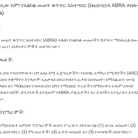
ሲው ስም፡ የአልኮል መጠጥ ቁጥጥር አስተዳደር (ከዚህ በኋላ ABRA ተበሎ
ል)
:
ል መጠጥ ቁጥጥር አስተዳደር (ABRA) ተለዕኮ የአልኮል መጠጦችን ሽያጭና ማከፋፈል በ
 ጤና፣ ደህንነትና ምቾት መደገፍ ነው።
ግሎቶች:
 ፈቃድ የተሰጣቸውን፣ ህግ አስፈጻሚ ኤጀንሲዎችን፣ የአካባቢ አማካሪ ኮሚሽኖችን (ANC)
ረሰብ ተቋማትን እንዲሁም አጠቃላይ ህብረተሰቡን ፈቃድ በመስጠት፣ በማሰልጠን፣ ውሳኔ
ለፍ እና ማህበረሰቡን በመድረስና ህግን የማስከበር ጥረቶችን በማከናወን ሁሉም አካላት
ሪክቱን ህጎች፣ ድንጋጌዎች እንዲሁም የABRA ፖሊሲዎችን እና ደንቦችን እንዲረዱና እን
ል።
 ፕሮግራሞች:
 በሚከተሉት አምስት ፕሮግራሞች ውስጥ ሥራውን ያከናውናል፡ (1) ውሳኔ መስጠት፣ (2)
 አስተዳደር፣ (3) ምርመራዎች፣ (4) ፈቃድ መስጠት እና (5) የመዝገቦች አስተዳደር።