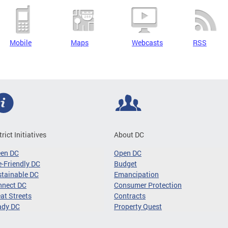
Mobile
Maps
Webcasts
RSS
trict Initiatives
About DC
een DC
Open DC
-Friendly DC
Budget
tainable DC
Emancipation
nnect DC
Consumer Protection
at Streets
Contracts
ady DC
Property Quest