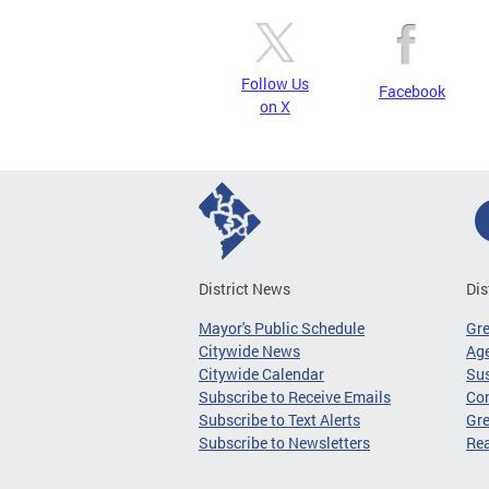
Follow Us
Facebook
on X
District News
Dis
Mayor's Public Schedule
Gr
Citywide News
Age
Citywide Calendar
Sus
Subscribe to Receive Emails
Co
Subscribe to Text Alerts
Gre
Subscribe to Newsletters
Re