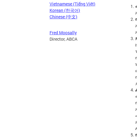
Vietnamese (Tiếng Việt)
Korean (한국어)
Chinese (中文)
Fred Moosally
Director, ABCA