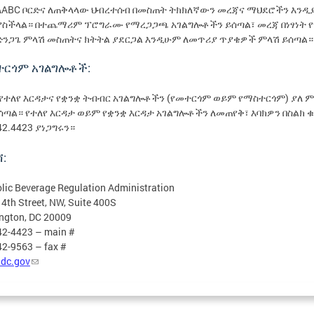
ለABC ቦርድና ለጠቅላላው ህብረተሰብ በመስጠት ትክክለኛውን መረጃና ማህደሮችን እንዲ
ያስችላል። በተጨማሪም ፕሮግራሙ የማረጋጋጫ አገልግሎቶችን ይሰጣል፣ መረጃ በነፃነት 
ድንጋጌ ምላሽ መስጠትና ክትትል ያደርጋል እንዲሁም ለመጥሪያ ጥያቄዎች ምላሽ ይሰጣል።
ተርጎም አገልግሎቶች:
 የተለየ እርዳታና የቋንቋ ትብብር አገልግሎቶችን (የመተርጎም ወይም የማስተርጎም) ያለ 
ሰጣል። የተለየ እርዳታ ወይም የቋንቋ እርዳታ አገልግሎቶችን ለመጠየቅ፣ እባክዎን በስልክ 
42.4423 ያነጋግሩን።
:
lic Beverage Regulation Administration
4th Street, NW, Suite 400S
ngton, DC 20009
42-4423 – main #
2-9563 – fax #
dc.gov