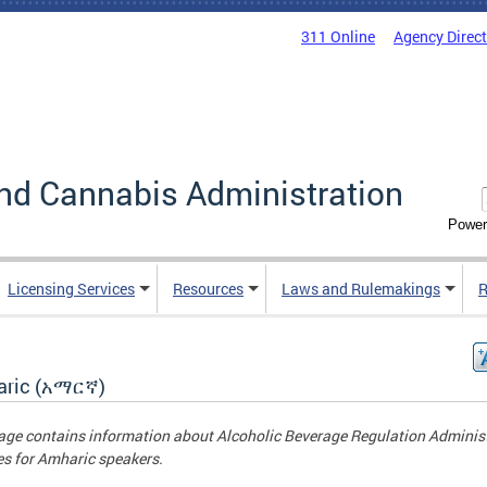
311 Online
Agency Direc
nd Cannabis Administration
Power
Licensing Services
Resources
Laws and Rulemakings
R
ric (አማርኛ)
age contains information about
Alcoholic Beverage Regulation Adminis
es for Amharic speakers.